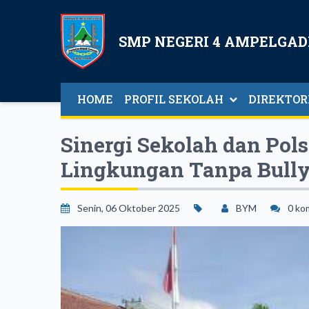
SMP NEGERI 4 AMPELGAD
HOME
PROFIL SEKOLAH
DIREKTOR
Sambutan Kepala Sekolah
Direktori Guru Da
Sinergi Sekolah dan Po
Lingkungan Tanpa Bull
Senin, 06 Oktober 2025
BYM
0 ko