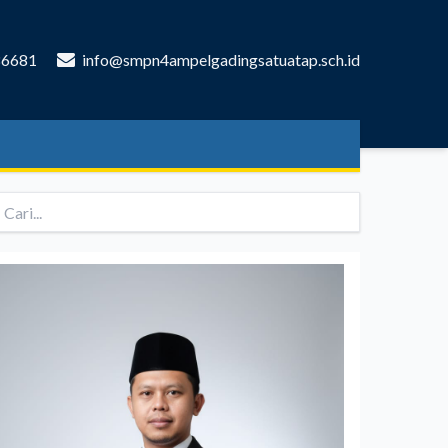
86681
info@smpn4ampelgadingsatuatap.sch.id