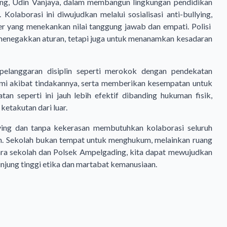
ng, Udin Vanjaya, dalam membangun lingkungan pendidikan
Kolaborasi ini diwujudkan melalui sosialisasi anti-bullying,
r yang menekankan nilai tanggung jawab dan empati. Polisi
k menegakkan aturan, tetapi juga untuk menanamkan kesadaran
 pelanggaran disiplin seperti merokok dengan pendekatan
ami akibat tindakannya, serta memberikan kesempatan untuk
tan seperti ini jauh lebih efektif dibanding hukuman fisik,
etakutan dari luar.
ying dan tanpa kekerasan membutuhkan kolaborasi seluruh
sian. Sekolah bukan tempat untuk menghukum, melainkan ruang
ra sekolah dan Polsek Ampelgading, kita dapat mewujudkan
njung tinggi etika dan martabat kemanusiaan.