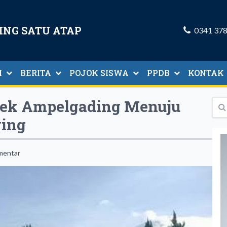
ING SATU ATAP
0341 37
I
BERITA
POJOK SISWA
PPDB
KONTAK
n Tenaga Kependidikan
lsek Ampelgading Menuju
ying
mentar